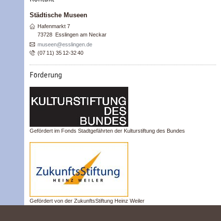
Städtische Museen
Hafenmarkt 7
73728
Esslingen am Neckar
museen@esslingen.de
(07
11) 35
12-32
40
Förderung
Gefördert im Fonds Stadtgefährten der Kulturstiftung des Bundes
STÄDTISCHE MUSEEN
Hafenmarkt 7
73728 Esslingen am Neckar
Tel (07 11) 35 12-32 40
museen@esslingen.de
Gefördert von der ZukunftsStiftung Heinz Weiler