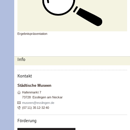
Ergebnispräsentation
Info
Kontakt
Städtische Museen
Hafenmarkt 7
73728
Esslingen am Neckar
museen@esslingen.de
(07
11) 35
12-32
40
Förderung