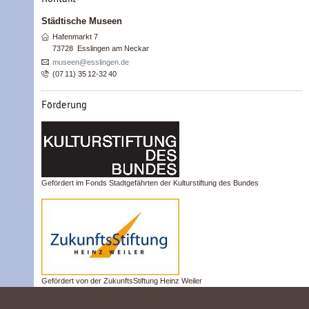
Städtische Museen
Hafenmarkt 7
73728
Esslingen am Neckar
museen@esslingen.de
(07
11) 35
12-32
40
Förderung
Gefördert im Fonds Stadtgefährten der Kulturstiftung des Bundes
STÄDTISCHE MUSEEN
Hafenmarkt 7
73728 Esslingen am Neckar
Tel (07 11) 35 12-32 40
museen@esslingen.de
Gefördert von der ZukunftsStiftung Heinz Weiler